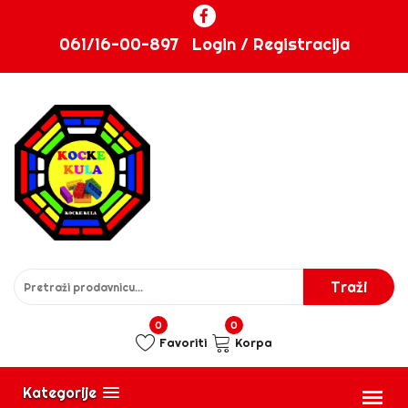
061/16-00-897
Login / Registracija
0
0
Favoriti
Korpa
Kategorije