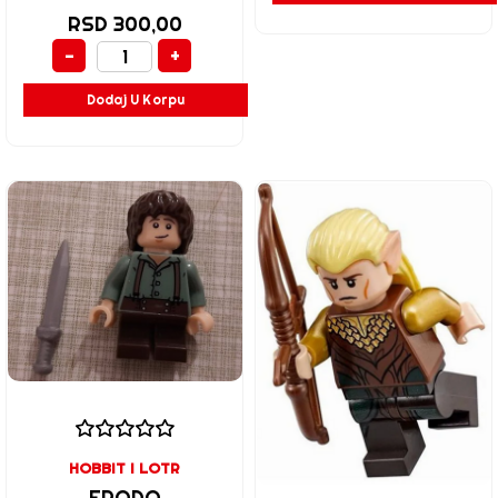
RSD 300,00
-
+
Dodaj U Korpu
HOBBIT I LOTR
FRODO