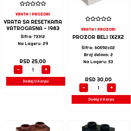
VRATA I PROZORI
VRATA SA RESETKAMA
VATROGASNA - 1983
VRATA I PROZORI
PROZOR BELI 1X2X2
Šifra: 73312
Na Lageru: 29
Šifra: 60592c02
Broj delova: 2
RSD 25,00
Na Lageru: 53
-
+
RSD 30,00
Dodaj U Korpu
-
+
Dodaj U Korpu