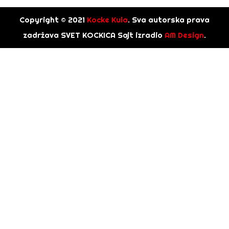
Copyright © 2021
Kocke Kula
. Sva autorska prava
zadržava SVET KOCKICA Sajt izradio
AM Design
.