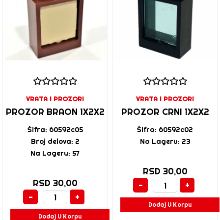
VRATA I PROZORI
VRATA I PROZORI
PROZOR BRAON 1X2X2
PROZOR CRNI 1X2X2
Šifra: 60592c05
Šifra: 60592c02
Broj delova: 2
Na Lageru: 23
Na Lageru: 57
RSD 30,00
RSD 30,00
-
+
-
+
Dodaj U Korpu
Dodaj U Korpu