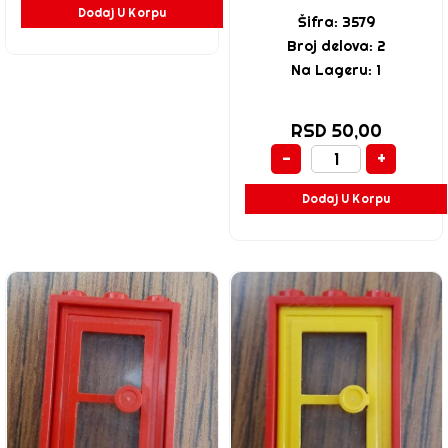
Dodaj U Korpu
Šifra: 3579
Broj delova: 2
Na Lageru: 1
RSD 50,00
-
+
Dodaj U Korpu