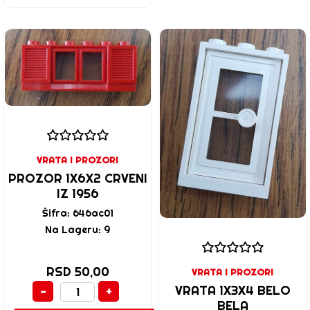
VRATA I PROZORI
PROZOR 1X6X2 CRVENI
IZ 1956
Šifra: 646ac01
Na Lageru: 9
RSD 50,00
VRATA I PROZORI
VRATA 1X3X4 BELO
-
+
BELA