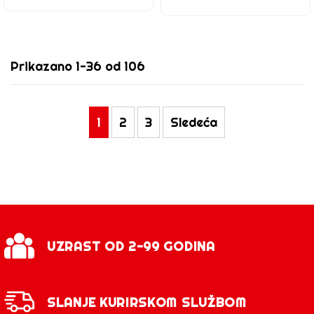
Prikazano 1-36 od 106
1
2
3
Sledeća
UZRAST OD 2-99 GODINA
SLANJE KURIRSKOM SLUŽBOM