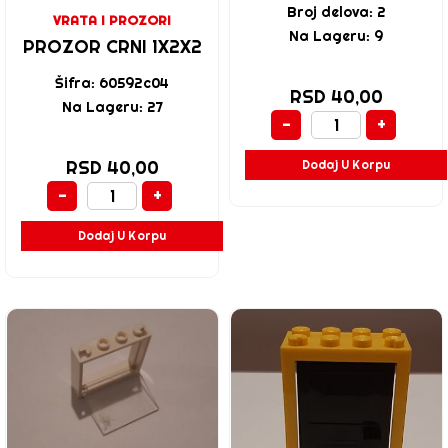
Broj delova: 2
VRATA I PROZORI
Na Lageru: 9
PROZOR CRNI 1X2X2
Šifra: 60592c04
RSD 40,00
Na Lageru: 27
-
+
RSD 40,00
Dodaj U Korpu
-
+
Dodaj U Korpu