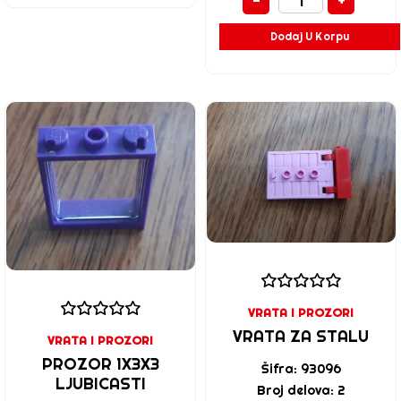
-
+
Dodaj U Korpu
VRATA I PROZORI
VRATA ZA STALU
VRATA I PROZORI
PROZOR 1X3X3
Šifra: 93096
LJUBICASTI
Broj delova: 2