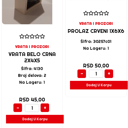
VRATA I PROZORI
PROLAZ CRVENI 1X6X6
Šifra: 30257c01
VRATA I PROZORI
Na Lageru: 1
VRATA BELO CRNA
2X4X5
RSD 50,00
Šifra: 4130
-
+
Broj delova: 2
Na Lageru: 1
Dodaj U Korpu
RSD 45,00
-
+
Dodaj U Korpu