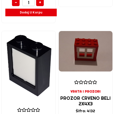
-
+
Dodaj U Korpu
VRATA I PROZORI
PROZOR CRVENO BELI
2X4X3
Šifra: 4132