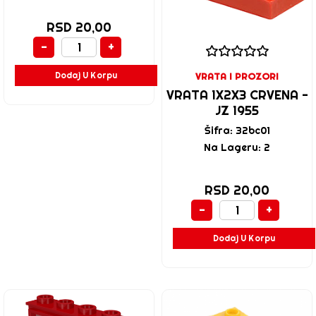
RSD 20,00
-
+
Dodaj U Korpu
VRATA I PROZORI
VRATA 1X2X3 CRVENA -
JZ 1955
Šifra: 32bc01
Na Lageru: 2
RSD 20,00
-
+
Dodaj U Korpu