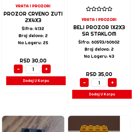
VRATA I PROZORI
PROZOR CRVENO ZUTI
2X4X3
VRATA I PROZORI
BELI PROZOR 1X2X3
Šifra: 4132
SA STAKLOM
Broj delova: 2
Šifra: 60593/60602
Na Lageru: 25
Broj delova: 2
Na Lageru: 43
RSD 30,00
-
+
RSD 35,00
Dodaj U Korpu
-
+
Dodaj U Korpu