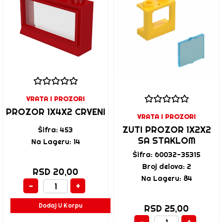
VRATA I PROZORI
PROZOR 1X4X2 CRVENI
VRATA I PROZORI
ZUTI PROZOR 1X2X2
Šifra: 453
SA STAKLOM
Na Lageru: 14
Šifra: 60032-35315
Broj delova: 2
RSD 20,00
Na Lageru: 84
-
+
Dodaj U Korpu
RSD 25,00