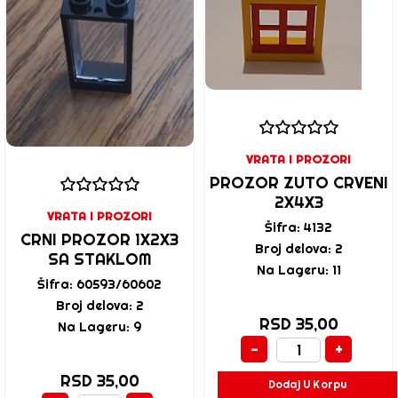
VRATA I PROZORI
PROZOR ZUTO CRVENI
2X4X3
VRATA I PROZORI
Šifra: 4132
CRNI PROZOR 1X2X3
Broj delova: 2
SA STAKLOM
Na Lageru: 11
Šifra: 60593/60602
Broj delova: 2
RSD 35,00
Na Lageru: 9
-
+
RSD 35,00
Dodaj U Korpu