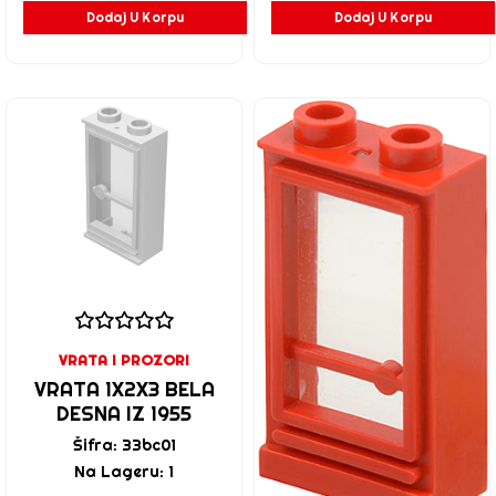
Dodaj U Korpu
Dodaj U Korpu
VRATA I PROZORI
VRATA 1X2X3 BELA
DESNA IZ 1955
Šifra: 33bc01
Na Lageru: 1