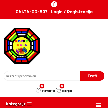
061/16-00-897
Login / Registracija
0
0
Favoriti
Korpa
Kategorije