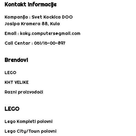
Kontakt informacije
Kompanija :
Svet Kockica DOO
Josipa Kramera 88, Kula
Email :
koky.computers@gmail.com
Call Centar :
061/16-00-897
Brendovi
LEGO
KHT VELIKE
Razni proizvođači
LEGO
Lego Kompleti polovni
Lego City/Town polovni