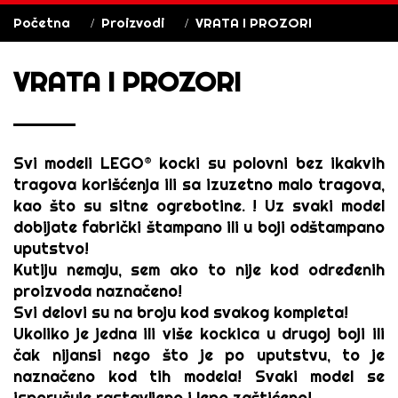
Početna
Proizvodi
VRATA I PROZORI
VRATA I PROZORI
Svi modeli
LEGO® kocki
su polovni bez ikakvih
tragova korišćenja ili sa izuzetno malo tragova,
kao što su sitne ogrebotine. ! Uz svaki model
dobijate fabrički štampano ili u boji odštampano
uputstvo!
Kutiju nemaju, sem ako to nije kod određenih
proizvoda naznačeno!
Svi delovi su na broju kod svakog kompleta!
Ukoliko je jedna ili više kockica u drugoj boji ili
čak nijansi nego što je po uputstvu, to je
naznačeno kod tih modela! Svaki model se
isporučuje rastavljeno i lepo zaštićeno!