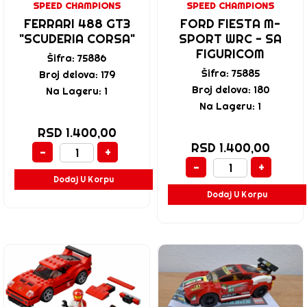
SPEED CHAMPIONS
SPEED CHAMPIONS
FERRARI 488 GT3
FORD FIESTA M-
"SCUDERIA CORSA"
SPORT WRC - SA
FIGURICOM
Šifra: 75886
Šifra: 75885
Broj delova: 179
Broj delova: 180
Na Lageru: 1
Na Lageru: 1
RSD 1.400,00
RSD 1.400,00
-
+
-
+
Dodaj U Korpu
Dodaj U Korpu