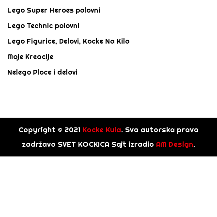
Lego Super Heroes polovni
Lego Technic polovni
Lego Figurice, Delovi, Kocke Na Kilo
Moje Kreacije
Nelego Ploce i delovi
Copyright © 2021
Kocke Kula
. Sva autorska prava
zadržava SVET KOCKICA Sajt izradio
AM Design
.