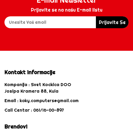
Prijavite se na našu E-mail listu
Prijavite Se
Kontakt informacije
Kompanija :
Svet Kockica DOO
Josipa Kramera 88, Kula
Email :
koky.computers@gmail.com
Call Centar :
061/16-00-897
Brendovi