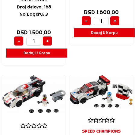
Broj delova: 168
RSD 1.600,00
Na Lageru: 3
-
+
RSD 1.500,00
Dodaj U Korpu
-
+
Dodaj U Korpu
SPEED CHAMPIONS