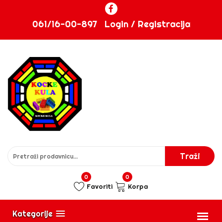
061/16-00-897
Login / Registracija
0
0
Favoriti
Korpa
Kategorije