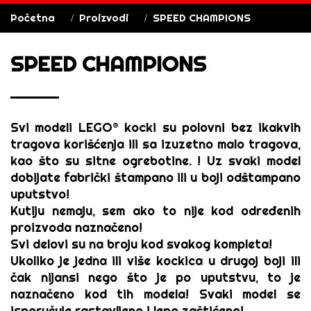
Početna
Proizvodi
SPEED CHAMPIONS
SPEED CHAMPIONS
Svi modeli
LEGO® kocki
su polovni bez ikakvih
tragova korišćenja ili sa izuzetno malo tragova,
kao što su sitne ogrebotine. ! Uz svaki model
dobijate fabrički štampano ili u boji odštampano
uputstvo!
Kutiju nemaju, sem ako to nije kod određenih
proizvoda naznačeno!
Svi delovi su na broju kod svakog kompleta!
Ukoliko je jedna ili više kockica u drugoj boji ili
čak nijansi nego što je po uputstvu, to je
naznačeno kod tih modela! Svaki model se
isporučuje rastavljeno i lepo zaštićeno!