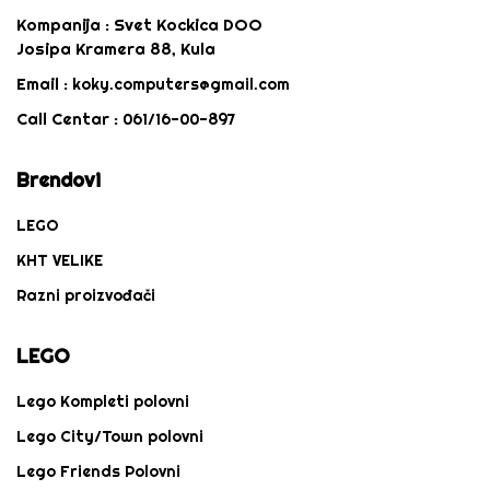
Kompanija :
Svet Kockica DOO
Josipa Kramera 88, Kula
Email :
koky.computers@gmail.com
Call Centar :
061/16-00-897
Brendovi
LEGO
KHT VELIKE
Razni proizvođači
LEGO
Lego Kompleti polovni
Lego City/Town polovni
Lego Friends Polovni