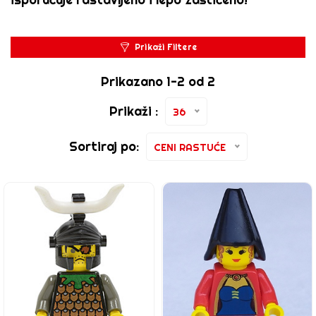
Prikaži Filtere
Prikazano 1-2 od 2
Prikaži :
36
Sortiraj po:
CENI RASTUĆE