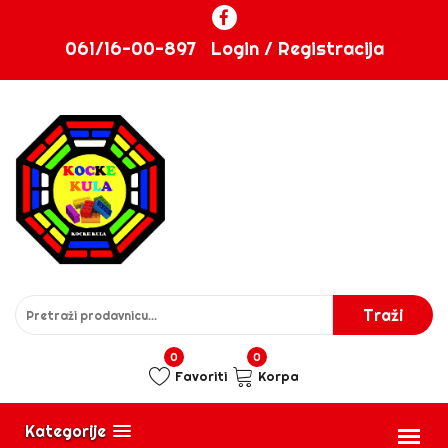
061/16-00-897
Login / Registracija
0
0
Favoriti
Korpa
Kategorije