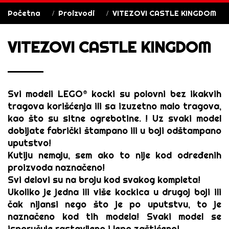
Početna
Proizvodi
VITEZOVI CASTLE KINGDOM
VITEZOVI CASTLE KINGDOM
Svi modeli
LEGO® kocki
su polovni bez ikakvih
tragova korišćenja ili sa izuzetno malo tragova,
kao što su sitne ogrebotine. ! Uz svaki model
dobijate fabrički štampano ili u boji odštampano
uputstvo!
Kutiju nemaju, sem ako to nije kod određenih
proizvoda naznačeno!
Svi delovi su na broju kod svakog kompleta!
Ukoliko je jedna ili više kockica u drugoj boji ili
čak nijansi nego što je po uputstvu, to je
naznačeno kod tih modela! Svaki model se
isporučuje rastavljeno i lepo zaštićeno!