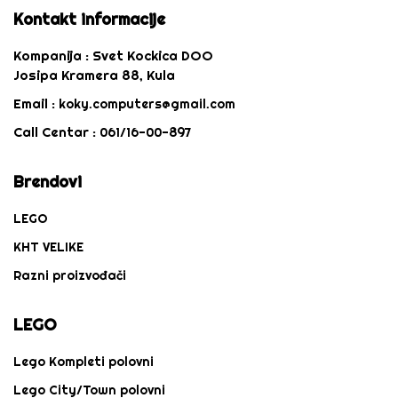
Kontakt informacije
Kompanija :
Svet Kockica DOO
Josipa Kramera 88, Kula
Email :
koky.computers@gmail.com
Call Centar :
061/16-00-897
Brendovi
LEGO
KHT VELIKE
Razni proizvođači
LEGO
Lego Kompleti polovni
Lego City/Town polovni