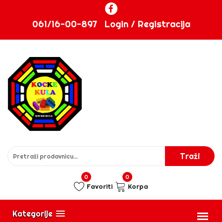
061/16-00-897
Login / Registracija
0
0
Favoriti
Korpa
Kategorije