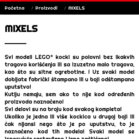
Početna
Proizvodi
MIXELS
MIXELS
Svi modeli
LEGO® kocki
su polovni bez ikakvih
tragova korišćenja ili sa izuzetno malo tragova,
kao što su sitne ogrebotine. ! Uz svaki model
dobijate fabrički štampano ili u boji odštampano
uputstvo!
Kutiju nemaju, sem ako to nije kod određenih
proizvoda naznačeno!
Svi delovi su na broju kod svakog kompleta!
Ukoliko je jedna ili više kockica u drugoj boji ili
čak nijansi nego što je po uputstvu, to je
naznačeno kod tih modela! Svaki model se
isporučuje rastavljeno i lepo zaštićeno!