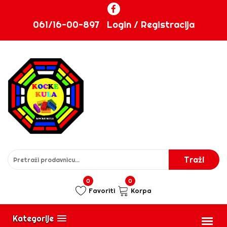
061/16-00-897
Login / Registracija
0
0
Favoriti
Korpa
Kategorije