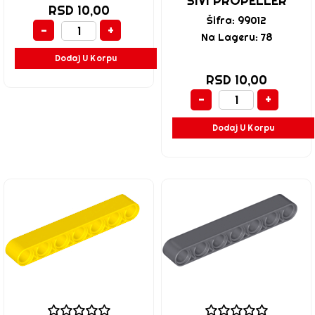
SIVI PROPELLER
RSD 10,00
Šifra: 99012
-
+
Na Lageru: 78
Dodaj U Korpu
RSD 10,00
-
+
Dodaj U Korpu