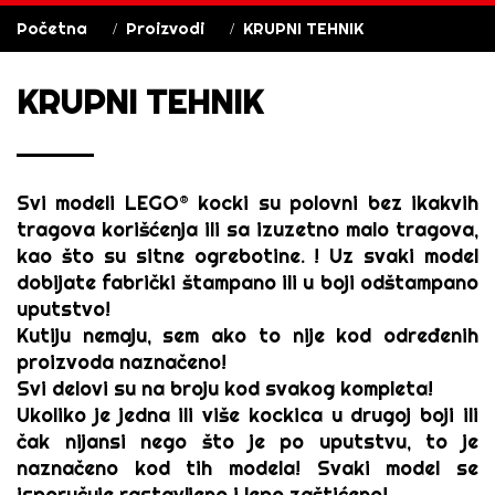
Početna
Proizvodi
KRUPNI TEHNIK
KRUPNI TEHNIK
Svi modeli
LEGO® kocki
su polovni bez ikakvih
tragova korišćenja ili sa izuzetno malo tragova,
kao što su sitne ogrebotine. ! Uz svaki model
dobijate fabrički štampano ili u boji odštampano
uputstvo!
Kutiju nemaju, sem ako to nije kod određenih
proizvoda naznačeno!
Svi delovi su na broju kod svakog kompleta!
Ukoliko je jedna ili više kockica u drugoj boji ili
čak nijansi nego što je po uputstvu, to je
naznačeno kod tih modela! Svaki model se
isporučuje rastavljeno i lepo zaštićeno!