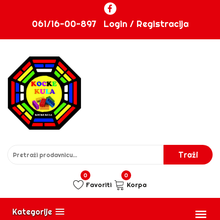
061/16-00-897
Login / Registracija
0
0
Favoriti
Korpa
Kategorije