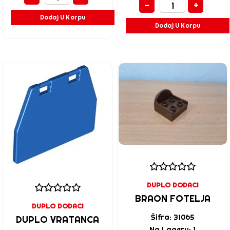
-
+
Dodaj U Korpu
Dodaj U Korpu
DUPLO DODACI
BRAON FOTELJA
DUPLO DODACI
Šifra: 31065
DUPLO VRATANCA
Na Lageru: 1