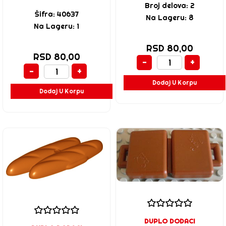
Broj delova: 2
Šifra: 40637
Na Lageru: 8
Na Lageru: 1
RSD 80,00
RSD 80,00
-
+
-
+
Dodaj U Korpu
Dodaj U Korpu
DUPLO DODACI