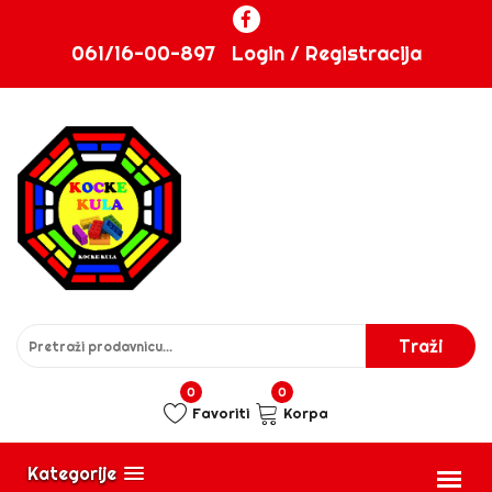
061/16-00-897
Login / Registracija
0
0
Favoriti
Korpa
Kategorije