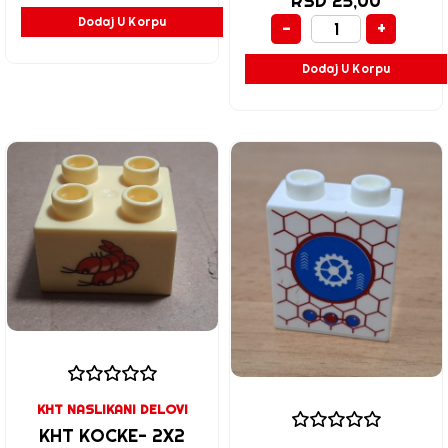
RSD 25,00
Dodaj U Korpu
-
+
Dodaj U Korpu
KHT NASLIKANI DELOVI
KHT KOCKE- 2X2