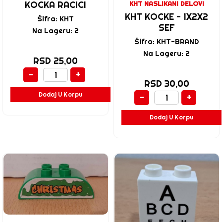
KOCKA RACICI
KHT NASLIKANI DELOVI
KHT KOCKE - 1X2X2
Šifra: KHT
SEF
Na Lageru: 2
Šifra: KHT-BRAND
Na Lageru: 2
RSD 25,00
-
+
RSD 30,00
Dodaj U Korpu
-
+
Dodaj U Korpu