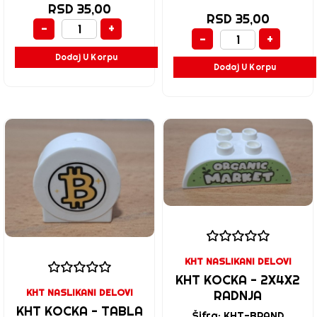
RSD 35,00
RSD 35,00
-
+
-
+
Dodaj U Korpu
Dodaj U Korpu
KHT NASLIKANI DELOVI
KHT KOCKA - 2X4X2
KHT NASLIKANI DELOVI
RADNJA
KHT KOCKA - TABLA
Šifra: KHT-BRAND