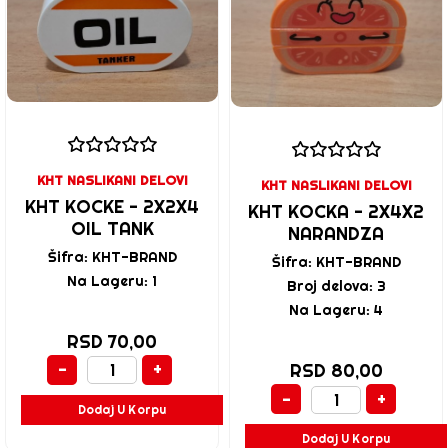
KHT NASLIKANI DELOVI
KHT NASLIKANI DELOVI
KHT KOCKE - 2X2X4
KHT KOCKA - 2X4X2
OIL TANK
NARANDZA
Šifra: KHT-BRAND
Šifra: KHT-BRAND
Na Lageru: 1
Broj delova: 3
Na Lageru: 4
RSD 70,00
-
+
RSD 80,00
-
+
Dodaj U Korpu
Dodaj U Korpu