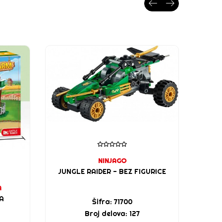
NINJAGO
JUNGLE RAIDER - BEZ FIGURICE
A
A
A
Šifra: 71700
Broj delova: 127