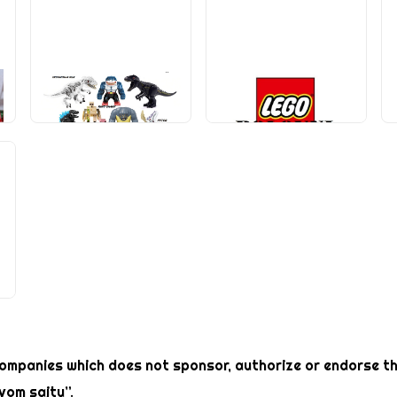
RAZNI PROIZVOĐAČI
LEGO DUPLO
(241)
POLOVNO
(247)
mpanies which does not sponsor, authorize or endorse thi
vom sajtu”.