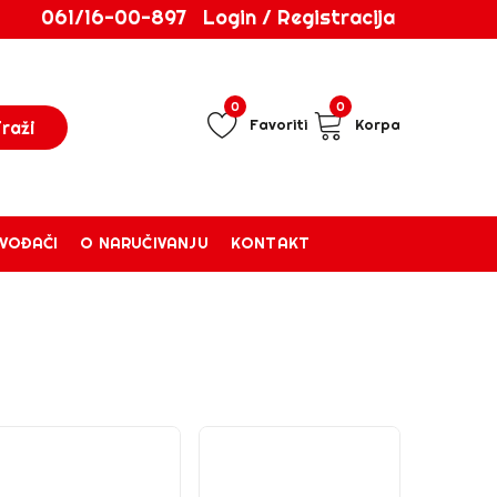
061/16-00-897
Login / Registracija
0
0
Favoriti
Korpa
ZVOĐAČI
O NARUČIVANJU
KONTAKT