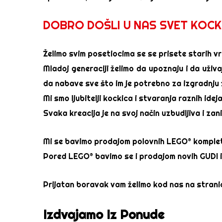
DOBRO DOŠLI U NAS SVET KOCK
Želimo svim posetiocima se se prisete starih vr
Mladoj generaciji želimo da upoznaju i da uživ
da nabave sve što im je potrebno za izgradnju ž
Mi smo ljubitelji kockica i stvaranja raznih ideja 
Svaka kreacija je na svoj način uzbudljiva i zan
Mi se bavimo prodajom polovnih LEGO® komplet, 
Pored LEGO® bavimo se i prodajom novih GUDI i
Prijatan boravak vam želimo kod nas na stranic
Izdvajamo Iz Ponude