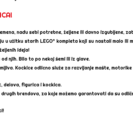
ICA!
emena, nađu sebi potrebne, željene ili davno izgubljene, zab
aju u užitku starih LEGO® kompleta koji su nastali malo ili
eljenih ideja!
od njih. Bilo to po nekoj šemi ili iz glave.
imljiva. Kockice odlicno služe za razvijanje mašte, motorike
delova, figurica i kockica.
 drugih brendova, za koje možemo garantovati da su odličn
i!