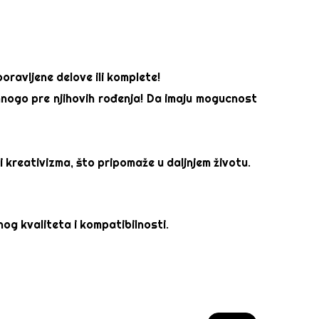
oravljene delove ili komplete!
 mnogo pre njihovih rođenja! Da imaju mogucnost
 i kreativizma, što pripomaže u daljnjem životu.
og kvaliteta i kompatibilnosti.