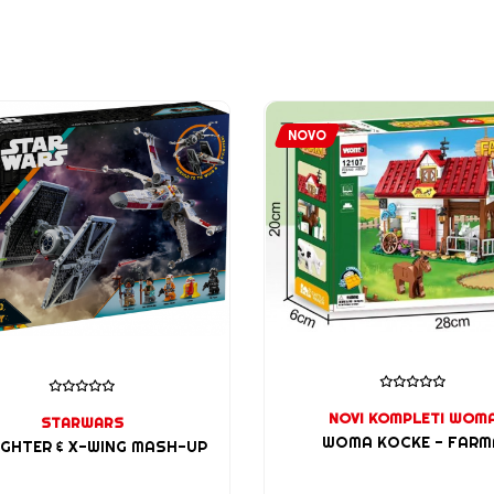
NOVO
NOVI KOMPLETI WOM
STARWARS
WOMA KOCKE - FARM
FIGHTER & X-WING MASH-UP