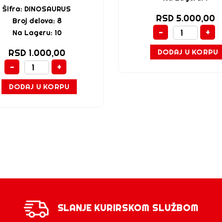
Šifra: DINOSAURUS
RSD 5.000,00
Broj delova: 8
-
+
Na Lageru: 10
DODAJ U KORPU
RSD 1.000,00
-
+
DODAJ U KORPU
SLANJE KURIRSKOM SLUŽBOM