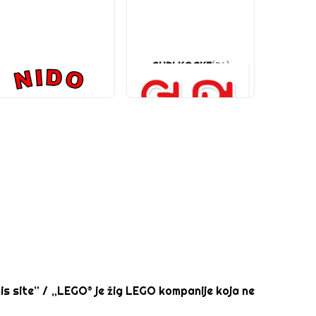
NIDO KOCKE
GUDI KOCKE
(203)
(36)
s site” / „LEGO® je žig LEGO kompanije koja ne