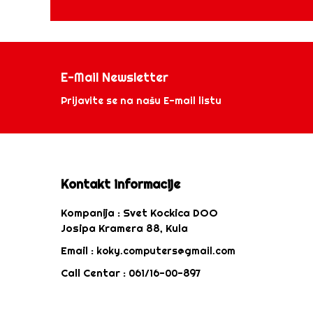
E-Mail Newsletter
Prijavite se na našu E-mail listu
Kontakt informacije
Kompanija :
Svet Kockica DOO
Josipa Kramera 88, Kula
Email :
koky.computers@gmail.com
Call Centar :
061/16-00-897