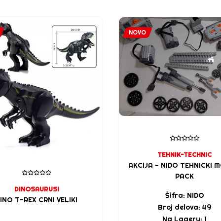
NOVO
TEHNIK-TECHNIC
AKCIJA - NIDO TEHNICKI 
PACK
DINOSAURUSI
Šifra: NIDO
INO T-REX CRNI VELIKI
Broj delova: 49
Na Lageru: 1