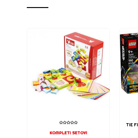
TER
TIE 
KOMPLETI SETOVI