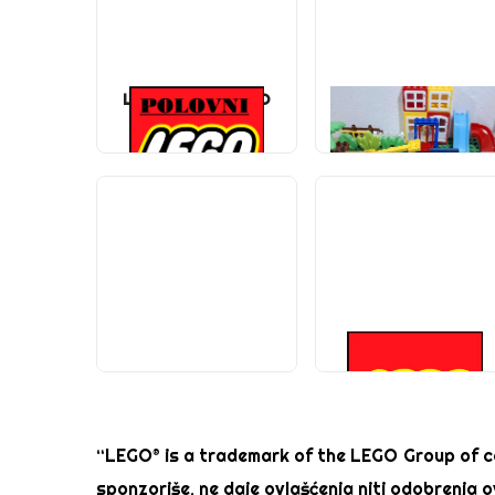
LEGO® - POLOVNO
KHT KOCKE VELIKE
(5755)
(240)
WOMA KOCKE
NOVI-LEGO
(5)
(100)
“LEGO® is a trademark of the LEGO Group of co
sponzoriše, ne daje ovlašćenja niti odobrenja o