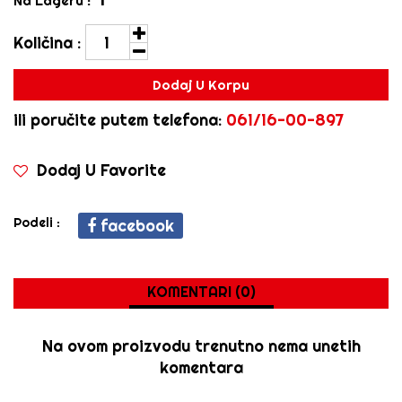
Na Lageru :
1
Količina :
Dodaj U Korpu
ili poručite putem telefona:
061/16-00-897
Dodaj U Favorite
Podeli :
facebook
KOMENTARI (0)
Na ovom proizvodu trenutno nema unetih
komentara