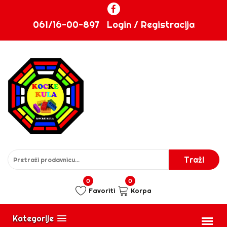
061/16-00-897
Login / Registracija
0
0
Favoriti
Korpa
Kategorije