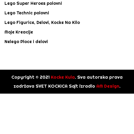
Lego Super Heroes polovni
Lego Technic polovni
Lego Figurice, Delovi, Kocke Na Kilo
Moje Kreacije
Nelego Ploce i delovi
Copyright © 2021
Kocke Kula
. Sva autorska prava
zadržava SVET KOCKICA Sajt izradio
AM Design
.