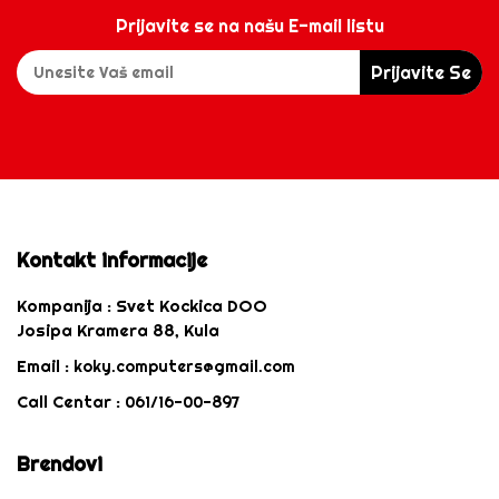
Prijavite se na našu E-mail listu
Prijavite Se
Kontakt informacije
Kompanija :
Svet Kockica DOO
Josipa Kramera 88, Kula
Email :
koky.computers@gmail.com
Call Centar :
061/16-00-897
Brendovi